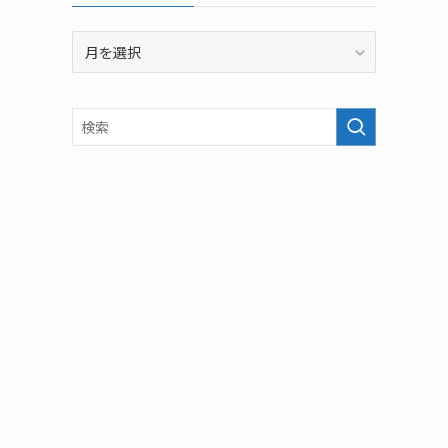
ア
ー
カ
イ
ブ