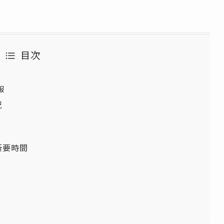
目次
報
況
）
）
所要時間